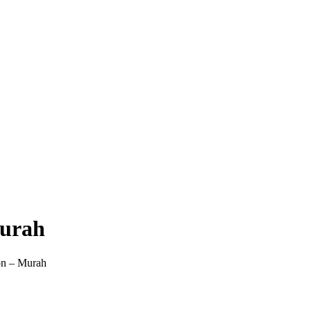
Murah
on – Murah