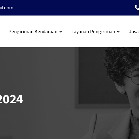
ail.com
Pengiriman Kendaraan
Layanan Pengiriman
Jasa
i Tangerang Ambon
2024