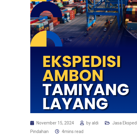
November 15, 2024
by
aldi
Jasa Ekspedi
Pindahan
4mins read