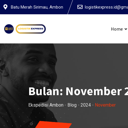
Skip
Batu Merah Sirimau, Ambon
logistikexpress.id@gm
to
content
Home
Ekspedis
Bulan:
November 
Ekspedisi Ambon
-
Blog
-
2024
-
November