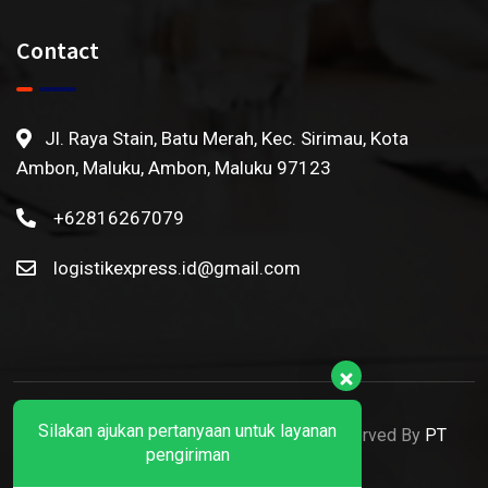
Contact
Jl. Raya Stain, Batu Merah, Kec. Sirimau, Kota
Ambon, Maluku, Ambon, Maluku 97123
+62816267079
logistikexpress.id@gmail.com
Silakan ajukan pertanyaan untuk layanan
© 2022 Ekspedisi Ambon. All Rights Reserved By
PT
pengiriman
Logistik Express Nusantara