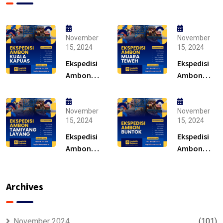
November
November
15, 2024
15, 2024
Ekspedisi
Ekspedisi
Ambon
Ambon
Kuala
Muara
Kapuas –
Teweh –
Solusi
Solusi
November
November
15, 2024
15, 2024
Ekspedisi
Ekspedisi
Ambon
Ambon
Tamiyang
Buntok –
Layang –
Solusi
Murah
Archives
November 2024
(101)