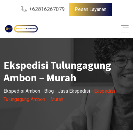
Skip
+62816267079
Pesan Layanan
to
content
Ekspedisi Tulungagung
Ambon – Murah
Ekspedisi Ambon
-
Blog
-
Jasa Ekspedisi
-
Ekspedisi
Tulungagung Ambon – Murah