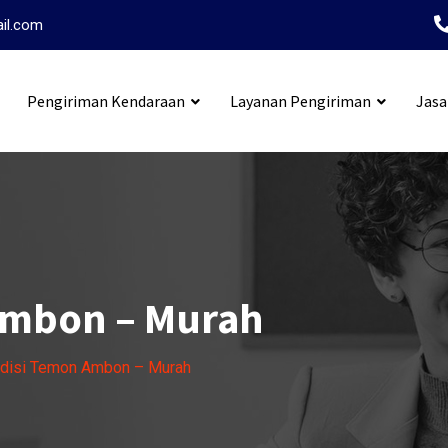
ail.com
Pengiriman Kendaraan
Layanan Pengiriman
Jasa
i Tangerang Ambon
Ambon – Murah
disi Temon Ambon – Murah