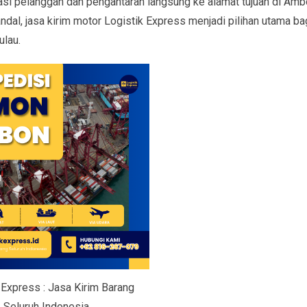
asi pelanggan dan pengantaran langsung ke alamat tujuan di Amb
dal, jasa kirim motor Logistik Express menjadi pilihan utama ba
ulau.
 Express : Jasa Kirim Barang
Seluruh Indonesia