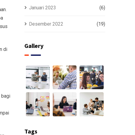
Januari 2023
(6)
an.
pa
Desember 2022
(19)
usus
Gallery
n di
 bagi
ampai
Tags