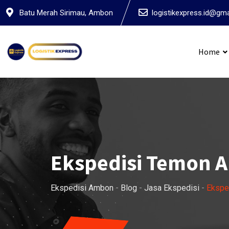
Skip
Batu Merah Sirimau, Ambon
logistikexpress.id@gm
to
content
Home
Ekspedis
Ekspedisi Temon 
Ekspedisi Ambon
-
Blog
-
Jasa Ekspedisi
-
Ekspe