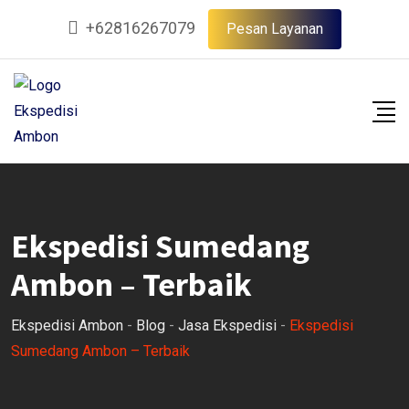
Skip
+62816267079
Pesan Layanan
to
content
Ekspedisi Sumedang
Ambon – Terbaik
Ekspedisi Ambon
-
Blog
-
Jasa Ekspedisi
-
Ekspedisi
Sumedang Ambon – Terbaik