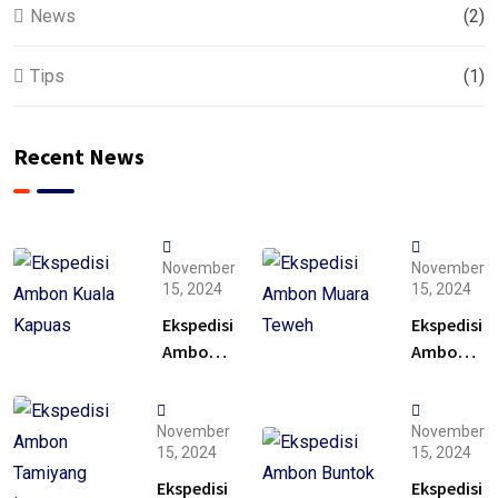
News
(2)
Tips
(1)
Recent News
November
November
15, 2024
15, 2024
Ekspedisi
Ekspedisi
Ambon
Ambon
Kuala
Muara
Kapuas –
Teweh –
Solusi
Solusi
November
November
15, 2024
15, 2024
Ekspedisi
Ekspedisi