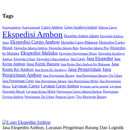
Tags
Cargo Ambon
Cargo Surabaya Ambon
#cargoambon
#cargomurah
Dakota Cargo
Ekspedisi Ambon
Ekspedisi Ambon Jakarta
Ekspedisi Ambon
Ekspedisi Cargo Ambon
Ekspedisi Cargo
Ekspedisi Cargo Makassar
Satui
Murah
Ekspedisi
Ekspedisi Jakarta Ambon
Ekspedisi Jakarta Bula
Ekspedisi Jakarta Piru
Ekspedisi Maluku
ke Maluku
Ekspedisi Pengiriman Motor
Ekspedisi Surabaya
Jasa Ekspedisi
Jasa
Jasa Cargo
Ambon
Ekspedisi Udara
Ekspedisi Udara Ambon
Kirim Ambon
Jasa Kirim Barang
Jasa
Jasa Kirim Dari Ambon Ke Makassar
Jasa Pengiriman
Jasa
Kirim Ke Ambon
Jasa Kirim Ke Surabaya
Pengiriman Ambon
Jasa Pengiriman Barang
Jasa Pengiriman Barang Via Udara
Jasa Pengiriman Cargo
Jasa Pengiriman Jakarta
Jasa Pengiriman Mobil
Jasa Pengiriman
Layanan Cargo
Layanan Cargo Ambon
Motor
layanan cargo murah
Layanan
Ekspedisi Murah
Layanan Kirim Mobil
Pengiriman Cargo Jakarta Ambon
Pengiriman
Express Ambon
Pengiriman Via Udara
Pesawat Cargo
Tips Mengirim Barang
Jasa Ekspedisi Ambon, Layanan Pengiriman Barang Dan Logistik