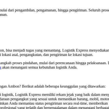
ulai dari pengambilan, pengamanan, hingga pengiriman. Seluruh prose
anan.
mbon, bisa menjadi tugas yang menantang. Logistik Express menyedia
okasi asal, pengangkutan, dan pengiriman ke lokasi tujuan.
langkah proses pindahan, mulai dari perencanaan hingga pelaksanaan
s
akan menangani semua kebutuhan logistik Anda.
ngan Ambon? Berikut adalah beberapa keunggulan yang ditawarkan:
 logistik, Logistik Express memiliki rekam jejak yang baik dalam men
araan pengangkut yang sesuai untuk memastikan barang, mobil, motor,
nkan Anda memantau status pengiriman secara real-time, memberikan k
ra profesional yang terlatih dan berpengalaman dalam menangani berbaga