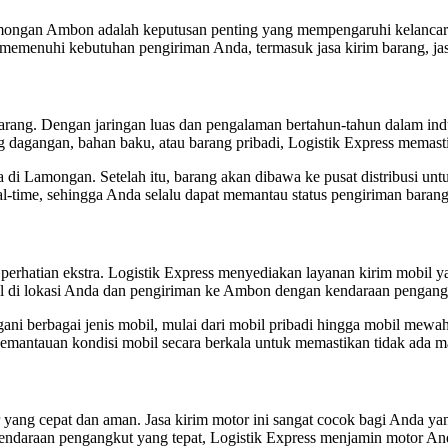
amongan Ambon adalah keputusan penting yang mempengaruhi kelancar
memenuhi kebutuhan pengiriman Anda, termasuk jasa kirim barang, jasa
arang. Dengan jaringan luas dan pengalaman bertahun-tahun dalam indu
agangan, bahan baku, atau barang pribadi, Logistik Express memastik
di Lamongan. Setelah itu, barang akan dibawa ke pusat distribusi untu
l-time, sehingga Anda selalu dapat memantau status pengiriman baran
atian ekstra. Logistik Express menyediakan layanan kirim mobil ya
 di lokasi Anda dan pengiriman ke Ambon dengan kendaraan pengangk
ani berbagai jenis mobil, mulai dari mobil pribadi hingga mobil mew
p pemantauan kondisi mobil secara berkala untuk memastikan tidak ada 
r yang cepat dan aman. Jasa kirim motor ini sangat cocok bagi Anda 
ndaraan pengangkut yang tepat, Logistik Express menjamin motor Anda