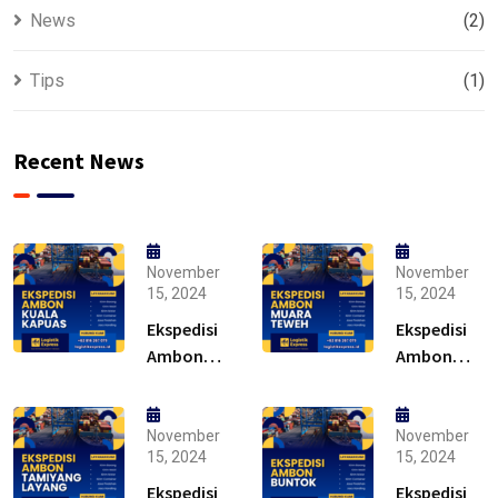
News
(2)
Tips
(1)
Recent News
November
November
15, 2024
15, 2024
Ekspedisi
Ekspedisi
Ambon
Ambon
Kuala
Muara
Kapuas –
Teweh –
Solusi
Solusi
November
November
15, 2024
15, 2024
Ekspedisi
Ekspedisi