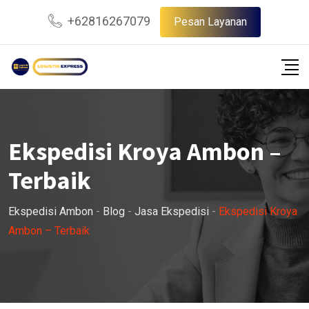
Skip
+62816267079
Pesan Layanan
to
content
Ekspedisi Kroya Ambon –
Terbaik
Ekspedisi Ambon
-
Blog
-
Jasa Ekspedisi
-
Ekspedisi Kroya
Ambon – Terbaik