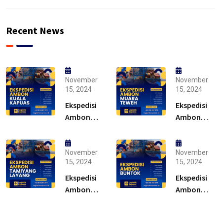
Recent News
November
November
15, 2024
15, 2024
Ekspedisi
Ekspedisi
Ambon
Ambon
Kuala
Muara
Kapuas –
Teweh –
Solusi
Solusi
November
November
15, 2024
15, 2024
Ekspedisi
Ekspedisi
Ambon
Ambon
Tamiyang
Buntok –
Layang –
Solusi