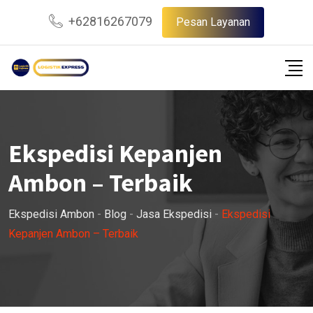
Skip
+62816267079
Pesan Layanan
to
content
Ekspedisi Kepanjen
Ambon – Terbaik
Ekspedisi Ambon
-
Blog
-
Jasa Ekspedisi
-
Ekspedisi
Kepanjen Ambon – Terbaik