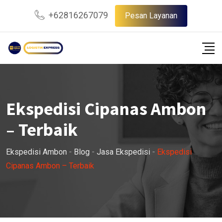
Skip
+62816267079
Pesan Layanan
to
content
Ekspedisi Cipanas Ambon
– Terbaik
Ekspedisi Ambon
-
Blog
-
Jasa Ekspedisi
-
Ekspedisi
Cipanas Ambon – Terbaik