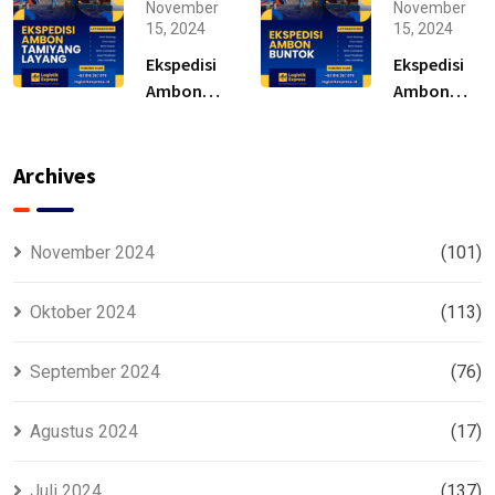
Solusi
Solusi
November
November
15, 2024
15, 2024
Ekspedisi
Ekspedisi
Ambon
Ambon
Tamiyang
Buntok –
Layang –
Solusi
Murah
Archives
November 2024
(101)
Oktober 2024
(113)
September 2024
(76)
Agustus 2024
(17)
Juli 2024
(137)