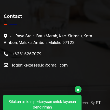
Contact
Jl. Raya Stain, Batu Merah, Kec. Sirimau, Kota
Ambon, Maluku, Ambon, Maluku 97123
+62816267079
logistikexpress.id@gmail.com
Silakan ajukan pertanyaan untuk layanan
© 2022 Ekspedisi Ambon. All Rights Reserved By
PT
pengiriman
Logistik Express Nusantara