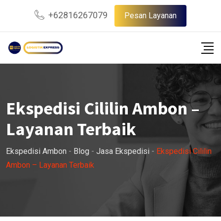
Skip
+62816267079
Pesan Layanan
to
content
Ekspedisi Cililin Ambon –
Layanan Terbaik
Ekspedisi Ambon
-
Blog
-
Jasa Ekspedisi
-
Ekspedisi Cililin
Ambon – Layanan Terbaik