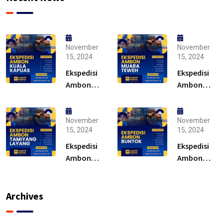
November
November
15, 2024
15, 2024
Ekspedisi
Ekspedisi
Ambon
Ambon
Kuala
Muara
Kapuas –
Teweh –
Solusi
Solusi
November
November
15, 2024
15, 2024
Ekspedisi
Ekspedisi
Ambon
Ambon
Tamiyang
Buntok –
Layang –
Solusi
Murah
Archives