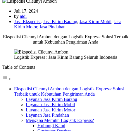
Juli 17, 2024
by
aldi
Jasa Ekspedisi
,
Jasa Kirim Barang
,
Jasa Kirim Mobil
,
Jasa
Kirim Motor
,
Jasa Pindahan
Ekspedisi Cileunyi Ambon dengan Logistik Express: Solusi Terbaik
untuk Kebutuhan Pengiriman Anda
Logistik Express : Jasa Kirim Barang Seluruh Indonesia
Table of Contents
Ekspedisi Cileunyi Ambon dengan Logistik Express: Solusi
Terbaik untuk Kebutuhan Pengiriman Anda
Layanan Jasa Kirim Barang
Layanan Jasa Kirim Mobil
Layanan Jasa Kirim Motor
Layanan Jasa Pindahan
Mengapa Memilih Logistik Express?
Hubungi Kami
Customer Service: