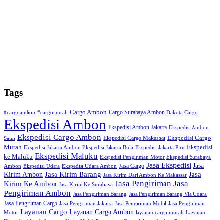
Tags
Cargo Ambon
Cargo Surabaya Ambon
#cargoambon
#cargomurah
Dakota Cargo
Ekspedisi Ambon
Ekspedisi Ambon Jakarta
Ekspedisi Ambon
Ekspedisi Cargo Ambon
Ekspedisi Cargo
Ekspedisi Cargo Makassar
Satui
Murah
Ekspedisi
Ekspedisi Jakarta Ambon
Ekspedisi Jakarta Bula
Ekspedisi Jakarta Piru
Ekspedisi Maluku
ke Maluku
Ekspedisi Pengiriman Motor
Ekspedisi Surabaya
Jasa Ekspedisi
Jasa
Jasa Cargo
Ambon
Ekspedisi Udara
Ekspedisi Udara Ambon
Kirim Ambon
Jasa Kirim Barang
Jasa
Jasa Kirim Dari Ambon Ke Makassar
Jasa Pengiriman
Jasa
Kirim Ke Ambon
Jasa Kirim Ke Surabaya
Pengiriman Ambon
Jasa Pengiriman Barang
Jasa Pengiriman Barang Via Udara
Jasa Pengiriman Cargo
Jasa Pengiriman Jakarta
Jasa Pengiriman Mobil
Jasa Pengiriman
Layanan Cargo
Layanan Cargo Ambon
Motor
layanan cargo murah
Layanan