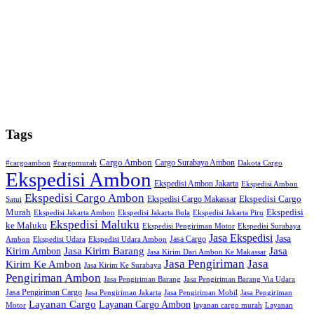
Tags
Cargo Ambon
Cargo Surabaya Ambon
#cargoambon
#cargomurah
Dakota Cargo
Ekspedisi Ambon
Ekspedisi Ambon Jakarta
Ekspedisi Ambon
Ekspedisi Cargo Ambon
Ekspedisi Cargo
Ekspedisi Cargo Makassar
Satui
Murah
Ekspedisi
Ekspedisi Jakarta Ambon
Ekspedisi Jakarta Bula
Ekspedisi Jakarta Piru
Ekspedisi Maluku
ke Maluku
Ekspedisi Pengiriman Motor
Ekspedisi Surabaya
Jasa Ekspedisi
Jasa
Jasa Cargo
Ambon
Ekspedisi Udara
Ekspedisi Udara Ambon
Kirim Ambon
Jasa Kirim Barang
Jasa
Jasa Kirim Dari Ambon Ke Makassar
Jasa Pengiriman
Jasa
Kirim Ke Ambon
Jasa Kirim Ke Surabaya
Pengiriman Ambon
Jasa Pengiriman Barang
Jasa Pengiriman Barang Via Udara
Jasa Pengiriman Cargo
Jasa Pengiriman Jakarta
Jasa Pengiriman Mobil
Jasa Pengiriman
Layanan Cargo
Layanan Cargo Ambon
Motor
layanan cargo murah
Layanan