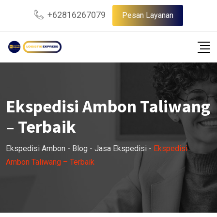
Skip
+62816267079
Pesan Layanan
to
content
Ekspedisi Ambon Taliwang
– Terbaik
Ekspedisi Ambon
-
Blog
-
Jasa Ekspedisi
-
Ekspedisi
Ambon Taliwang – Terbaik