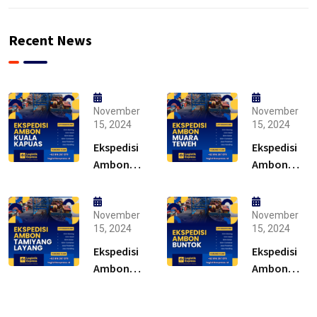
Recent News
November
November
15, 2024
15, 2024
Ekspedisi
Ekspedisi
Ambon
Ambon
Kuala
Muara
Kapuas –
Teweh –
Solusi
Solusi
November
November
15, 2024
15, 2024
Ekspedisi
Ekspedisi
Ambon
Ambon
Tamiyang
Buntok –
Layang –
Solusi