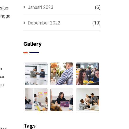
Januari 2023
(6)
siap
ingga
Desember 2022
(19)
Gallery
n
sar
au
Tags