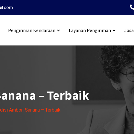
ail.com
Pengiriman Kendaraan
Layanan Pengiriman
Jasa
i Tangerang Ambon
anana – Terbaik
disi Ambon Sanana – Terbaik