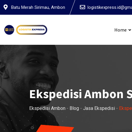
Skip
Batu Merah Sirimau, Ambon
logistikexpress.id@gm
to
content
Home
Ekspedis
Ekspedisi Ambon S
Ekspedisi Ambon
-
Blog
-
Jasa Ekspedisi
-
Ekspe