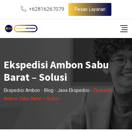
Skip
+62816267079
Pesan Layanan
to
content
Ekspedisi Ambon Sabu
Barat – Solusi
Ekspedisi Ambon
-
Blog
-
Jasa Ekspedisi
-
Ekspedisi
Ambon Sabu Barat – Solusi