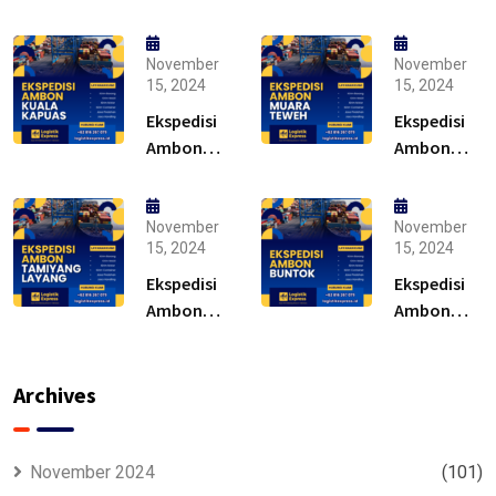
November
November
15, 2024
15, 2024
Ekspedisi
Ekspedisi
Ambon
Ambon
Kuala
Muara
Kapuas –
Teweh –
Solusi
Solusi
November
November
15, 2024
15, 2024
Ekspedisi
Ekspedisi
Ambon
Ambon
Tamiyang
Buntok –
Layang –
Solusi
Murah
Archives
November 2024
(101)