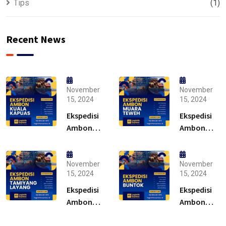
Tips
(1)
Recent News
November
November
15, 2024
15, 2024
Ekspedisi
Ekspedisi
Ambon
Ambon
Kuala
Muara
Kapuas –
Teweh –
Solusi
Solusi
November
November
15, 2024
15, 2024
Ekspedisi
Ekspedisi
Ambon
Ambon
Tamiyang
Buntok –
Layang –
Solusi