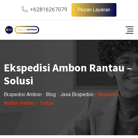
Skip
+62816267079
Pesan Layanan
to
content
Ekspedisi Ambon Rantau –
Solusi
Ekspedisi Ambon
-
Blog
-
Jasa Ekspedisi
-
Ekspedisi
Ambon Rantau – Solusi