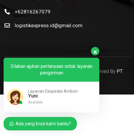
+62816267079
logistikexpress.id@gmail.com
Silakan ajukan pertanyaan untuk layanan
© 2022 Ekspedisi Ambon. All Rights Reserved By
PT
pengiriman
Logistik Express Nusantara
Layanan Ekspedisi Ambon
Yuni
Available
Ada yang bisa kami bantu?