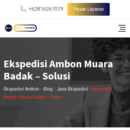
Skip
+62816267079
Pesan Layanan
to
content
Ekspedisi Ambon Muara
Badak – Solusi
Ekspedisi Ambon
-
Blog
-
Jasa Ekspedisi
-
Ekspedisi
Ambon Muara Badak – Solusi