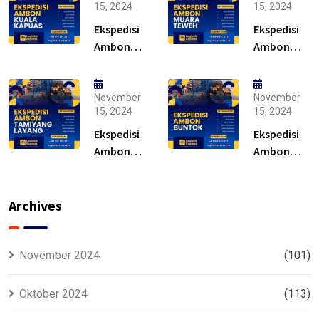
15, 2024
15, 2024
Ekspedisi
Ekspedisi
Ambon
Ambon
Kuala
Muara
Kapuas –
Teweh –
Solusi
Solusi
November
November
15, 2024
15, 2024
Ekspedisi
Ekspedisi
Ambon
Ambon
Tamiyang
Buntok –
Layang –
Solusi
Murah
Archives
November 2024
(101)
Oktober 2024
(113)