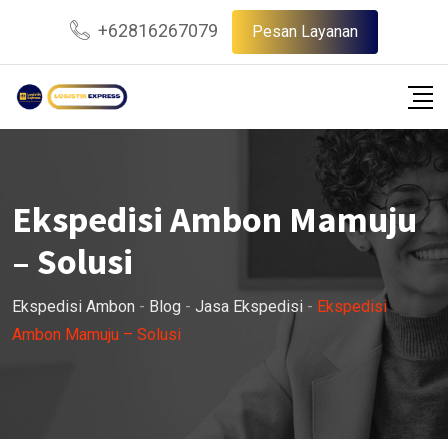
Skip
+62816267079
Pesan Layanan
to
content
Ekspedisi Ambon Mamuju
– Solusi
Ekspedisi Ambon
-
Blog
-
Jasa Ekspedisi
-
Ekspedisi
Ambon Mamuju – Solusi