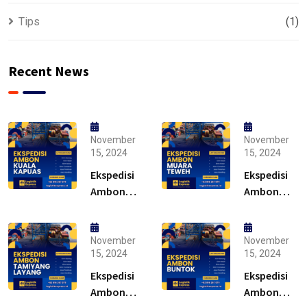
Tips
(1)
Recent News
November
November
15, 2024
15, 2024
Ekspedisi
Ekspedisi
Ambon
Ambon
Kuala
Muara
Kapuas –
Teweh –
Solusi
Solusi
November
November
15, 2024
15, 2024
Ekspedisi
Ekspedisi
Ambon
Ambon