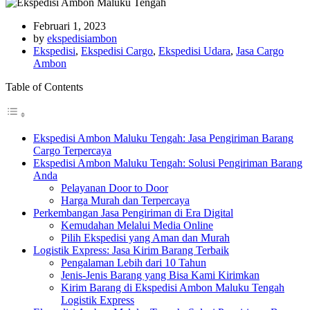
Februari 1, 2023
by
ekspedisiambon
Ekspedisi
,
Ekspedisi Cargo
,
Ekspedisi Udara
,
Jasa Cargo
Ambon
Table of Contents
Ekspedisi Ambon Maluku Tengah: Jasa Pengiriman Barang
Cargo Terpercaya
Ekspedisi Ambon Maluku Tengah: Solusi Pengiriman Barang
Anda
Pelayanan Door to Door
Harga Murah dan Terpercaya
Perkembangan Jasa Pengiriman di Era Digital
Kemudahan Melalui Media Online
Pilih Ekspedisi yang Aman dan Murah
Logistik Express: Jasa Kirim Barang Terbaik
Pengalaman Lebih dari 10 Tahun
Jenis-Jenis Barang yang Bisa Kami Kirimkan
Kirim Barang di Ekspedisi Ambon Maluku Tengah
Logistik Express