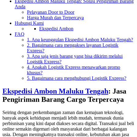
Ekspedisi Ambon Maluku Tengah: Solusi Pengiriman Barang
Anda
Pelayanan Door to Door
Harga Murah dan Terpercaya
Hubungi Kami
Ekspedisi Ambon
FAQ
1. Apa keunggulan Ekspedisi Ambon Maluku Tengah?
2. Bagaimana cara mengakses layanan Logistik
Express?
3. Apa saja jenis barang yang bisa dikirim melalui
Logistik Express?
4. Apakah Logistik Express menawarkan promo
khusus?
5. Bagaimana cara menghubungi Logistik Express?
Ekspedisi Ambon Maluku Tengah
: Jasa
Pengiriman Barang Cargo Terpercaya
Seiring dengan perkembangan zaman dan kemajuan teknologi,
banyak aspek kehidupan menjadi lebih mudah, termasuk dunia
perbisnisan yang kini dapat diakses secara digital. Transaksi jual beli
online semakin digemari oleh masyarakat dari berbagai kalangan
usia. Dengan meningkatnya transaksi online, kebutuhan akan jasa