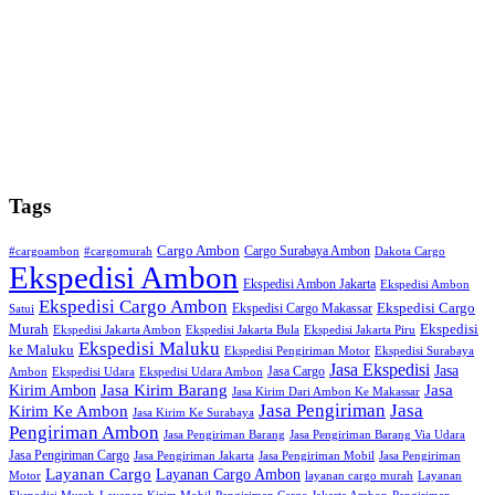
Tags
Cargo Ambon
Cargo Surabaya Ambon
#cargoambon
#cargomurah
Dakota Cargo
Ekspedisi Ambon
Ekspedisi Ambon Jakarta
Ekspedisi Ambon
Ekspedisi Cargo Ambon
Ekspedisi Cargo
Ekspedisi Cargo Makassar
Satui
Murah
Ekspedisi
Ekspedisi Jakarta Ambon
Ekspedisi Jakarta Bula
Ekspedisi Jakarta Piru
Ekspedisi Maluku
ke Maluku
Ekspedisi Pengiriman Motor
Ekspedisi Surabaya
Jasa Ekspedisi
Jasa
Jasa Cargo
Ambon
Ekspedisi Udara
Ekspedisi Udara Ambon
Kirim Ambon
Jasa Kirim Barang
Jasa
Jasa Kirim Dari Ambon Ke Makassar
Jasa Pengiriman
Jasa
Kirim Ke Ambon
Jasa Kirim Ke Surabaya
Pengiriman Ambon
Jasa Pengiriman Barang
Jasa Pengiriman Barang Via Udara
Jasa Pengiriman Cargo
Jasa Pengiriman Jakarta
Jasa Pengiriman Mobil
Jasa Pengiriman
Layanan Cargo
Layanan Cargo Ambon
Motor
layanan cargo murah
Layanan