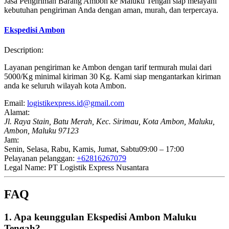
Jasa Pengiriman Barang Ambon ke Maluku Tengah siap melayani
kebutuhan pengiriman Anda dengan aman, murah, dan terpercaya.
Ekspedisi Ambon
Description:
Layanan pengiriman ke Ambon dengan tarif termurah mulai dari
5000/Kg minimal kiriman 30 Kg. Kami siap mengantarkan kiriman
anda ke seluruh wilayah kota Ambon.
Email:
logistikexpress.id@gmail.com
Alamat:
Jl. Raya Stain, Batu Merah, Kec. Sirimau, Kota Ambon, Maluku,
Ambon, Maluku 97123
Jam:
Senin, Selasa, Rabu, Kamis, Jumat, Sabtu
09:00 – 17:00
Pelayanan pelanggan:
+62816267079
Legal Name:
PT Logistik Express Nusantara
FAQ
1. Apa keunggulan Ekspedisi Ambon Maluku
Tengah?