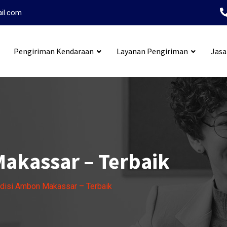
ail.com
Pengiriman Kendaraan
Layanan Pengiriman
Jasa
i Tangerang Ambon
akassar – Terbaik
disi Ambon Makassar – Terbaik