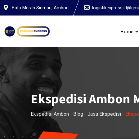
Skip
Batu Merah Sirimau, Ambon
logistikexpress.id@gm
to
content
Home
Ekspedis
Ekspedisi Ambon M
Ekspedisi Ambon
-
Blog
-
Jasa Ekspedisi
-
Ekspe