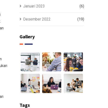
Januari 2023
(6)
i
Desember 2022
(19)
k
kan
Gallery
n
lukan
han
Tags