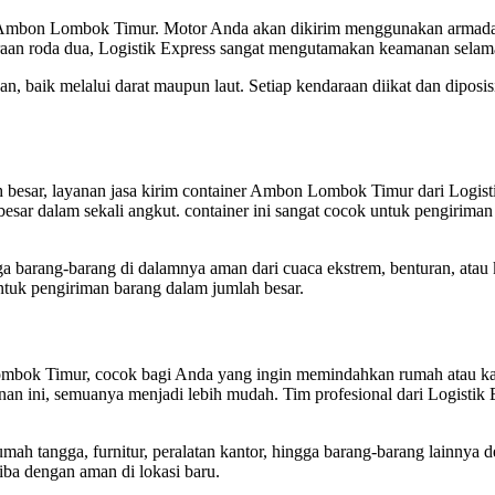
r Ambon Lombok Timur. Motor Anda akan dikirim menggunakan armada kh
aan roda dua, Logistik Express sangat mengutamakan keamanan selam
, baik melalui darat maupun laut. Setiap kendaraan diikat dan diposi
esar, layanan jasa kirim container Ambon Lombok Timur dari Logistik
ar dalam sekali angkut. container ini sangat cocok untuk pengiriman
gga barang-barang di dalamnya aman dari cuaca ekstrem, benturan, ata
 untuk pengiriman barang dalam jumlah besar.
mbok Timur, cocok bagi Anda yang ingin memindahkan rumah atau kan
anan ini, semuanya menjadi lebih mudah. Tim profesional dari Logist
mah tangga, furnitur, peralatan kantor, hingga barang-barang lainnya
iba dengan aman di lokasi baru.