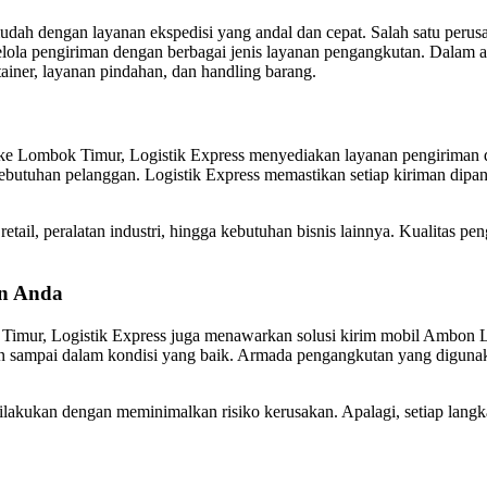
ah dengan layanan ekspedisi yang andal dan cepat. Salah satu perusa
ola pengiriman dengan berbagai jenis layanan pengangkutan. Dalam ar
ainer, layanan pindahan, dan handling barang.
e Lombok Timur, Logistik Express menyediakan layanan pengiriman d
 kebutuhan pelanggan. Logistik Express memastikan setiap kiriman dipa
etail, peralatan industri, hingga kebutuhan bisnis lainnya. Kualitas p
an Anda
 Timur, Logistik Express juga menawarkan solusi kirim mobil Ambon
n sampai dalam kondisi yang baik. Armada pengangkutan yang digunak
akukan dengan meminimalkan risiko kerusakan. Apalagi, setiap langka