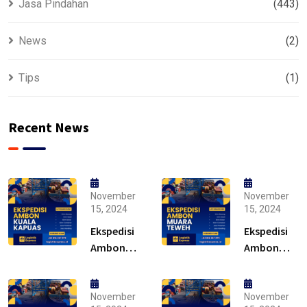
Jasa Pindahan
(443)
News
(2)
Tips
(1)
Recent News
November
November
15, 2024
15, 2024
Ekspedisi
Ekspedisi
Ambon
Ambon
Kuala
Muara
Kapuas –
Teweh –
Solusi
Solusi
November
November