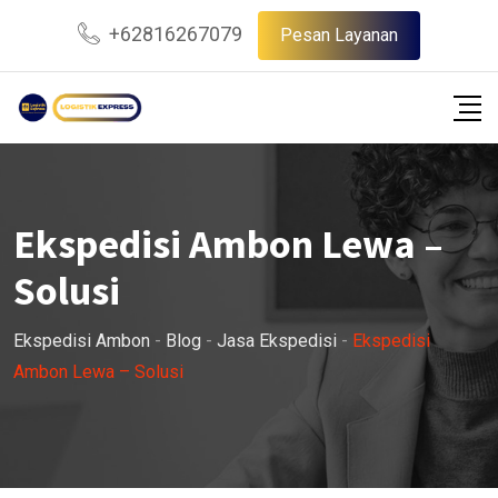
Skip
+62816267079
Pesan Layanan
to
content
Ekspedisi Ambon Lewa –
Solusi
Ekspedisi Ambon
-
Blog
-
Jasa Ekspedisi
-
Ekspedisi
Ambon Lewa – Solusi