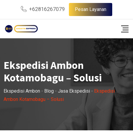
Skip
+62816267079
Pesan Layanan
to
content
Ekspedisi Ambon
Kotamobagu – Solusi
Ekspedisi Ambon
-
Blog
-
Jasa Ekspedisi
-
Ekspedisi
Ambon Kotamobagu – Solusi