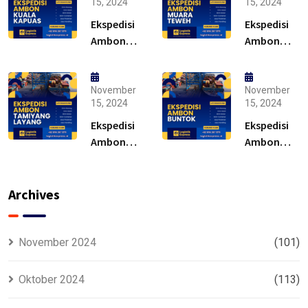
15, 2024
15, 2024
Ekspedisi
Ekspedisi
Ambon
Ambon
Kuala
Muara
Kapuas –
Teweh –
Solusi
Solusi
November
November
15, 2024
15, 2024
Ekspedisi
Ekspedisi
Ambon
Ambon
Tamiyang
Buntok –
Layang –
Solusi
Murah
Archives
November 2024
(101)
Oktober 2024
(113)