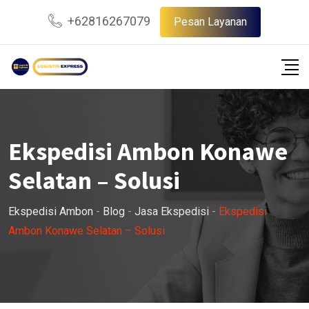
Skip
+62816267079
Pesan Layanan
to
content
Ekspedisi Ambon Konawe
Selatan – Solusi
Ekspedisi Ambon
-
Blog
-
Jasa Ekspedisi
-
Ekspedisi
Ambon Konawe Selatan – Solusi