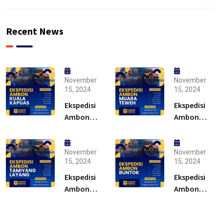
Recent News
November
November
15, 2024
15, 2024
Ekspedisi
Ekspedisi
Ambon
Ambon
Kuala
Muara
Kapuas –
Teweh –
Solusi
Solusi
November
November
15, 2024
15, 2024
Ekspedisi
Ekspedisi
Ambon
Ambon
Tamiyang
Buntok –
Layang –
Solusi