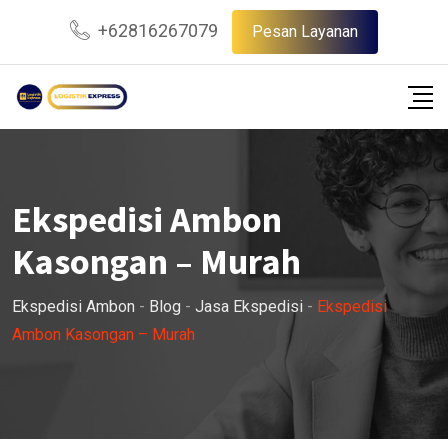
Skip
+62816267079
Pesan Layanan
to
content
Ekspedisi Ambon
Kasongan – Murah
Ekspedisi Ambon
-
Blog
-
Jasa Ekspedisi
-
Ekspedisi
Ambon Kasongan – Murah