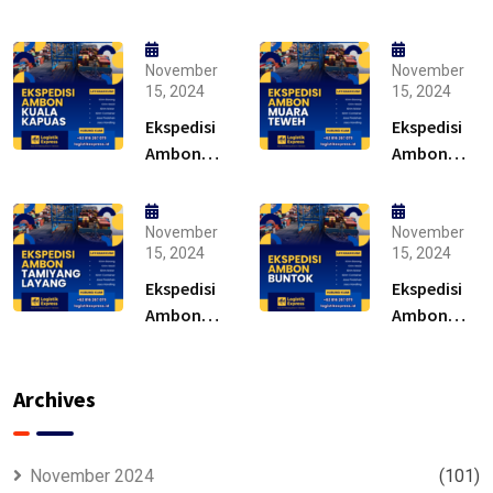
November
November
15, 2024
15, 2024
Ekspedisi
Ekspedisi
Ambon
Ambon
Kuala
Muara
Kapuas –
Teweh –
Solusi
Solusi
November
November
15, 2024
15, 2024
Ekspedisi
Ekspedisi
Ambon
Ambon
Tamiyang
Buntok –
Layang –
Solusi
Murah
Archives
November 2024
(101)