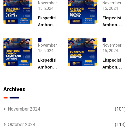
November
November
15, 2024
15, 2024
Ekspedisi
Ekspedisi
Ambon
Ambon
Kuala
Muara
Kapuas –
Teweh –
Solusi
Solusi
November
November
15, 2024
15, 2024
Ekspedisi
Ekspedisi
Ambon
Ambon
Tamiyang
Buntok –
Layang –
Solusi
Murah
Archives
November 2024
(101)
Oktober 2024
(113)