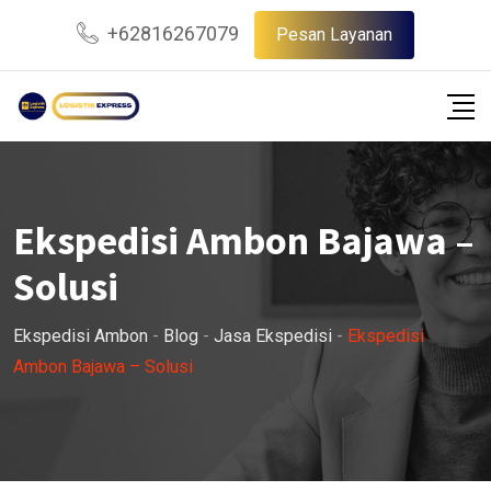
Skip
+62816267079
Pesan Layanan
to
content
Ekspedisi Ambon Bajawa –
Solusi
Ekspedisi Ambon
-
Blog
-
Jasa Ekspedisi
-
Ekspedisi
Ambon Bajawa – Solusi