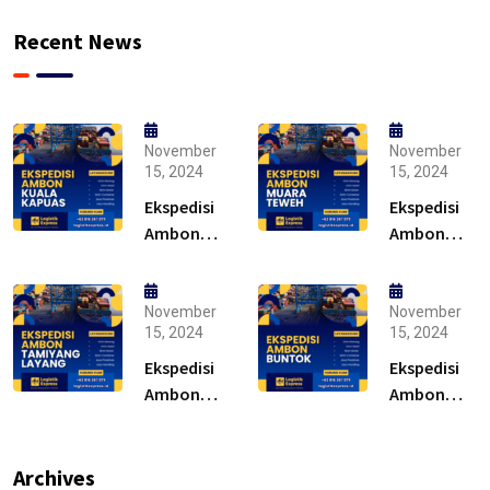
Recent News
November
November
15, 2024
15, 2024
Ekspedisi
Ekspedisi
Ambon
Ambon
Kuala
Muara
Kapuas –
Teweh –
Solusi
Solusi
November
November
15, 2024
15, 2024
Ekspedisi
Ekspedisi
Ambon
Ambon
Tamiyang
Buntok –
Layang –
Solusi
Murah
Archives