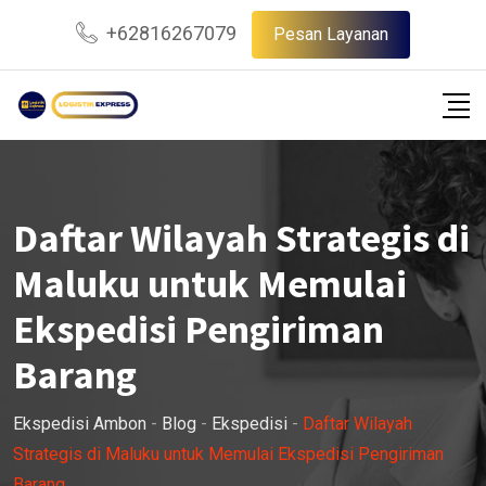
Skip
+62816267079
Pesan Layanan
to
content
Daftar Wilayah Strategis di
Maluku untuk Memulai
Ekspedisi Pengiriman
Barang
Ekspedisi Ambon
-
Blog
-
Ekspedisi
-
Daftar Wilayah
Strategis di Maluku untuk Memulai Ekspedisi Pengiriman
Barang