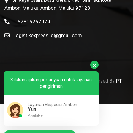
Ambon, Maluku, Ambon, Maluku 97123
+62816267079
logistikexpress.id@gmail.com
Silakan ajukan pertanyaan untuk layanan
© 2022 Ekspedisi Ambon. All Rights Reserved By
PT
pengiriman
Logistik Express Nusantara
Layanan Ekspedisi Ambon
Yuni
Available