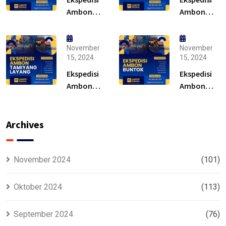
Ambon
Ambon
Kuala
Muara
Kapuas –
Teweh –
Solusi
Solusi
November
November
15, 2024
15, 2024
Ekspedisi
Ekspedisi
Ambon
Ambon
Tamiyang
Buntok –
Layang –
Solusi
Murah
Archives
November 2024
(101)
Oktober 2024
(113)
September 2024
(76)