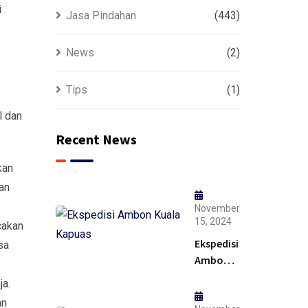
i
Jasa Pindahan
(443)
News
(2)
Tips
(1)
l dan
Recent News
kan
an
November
15, 2024
cakan
Ekspedisi
sa
Ambon
Kuala
ja.
Kapuas –
an