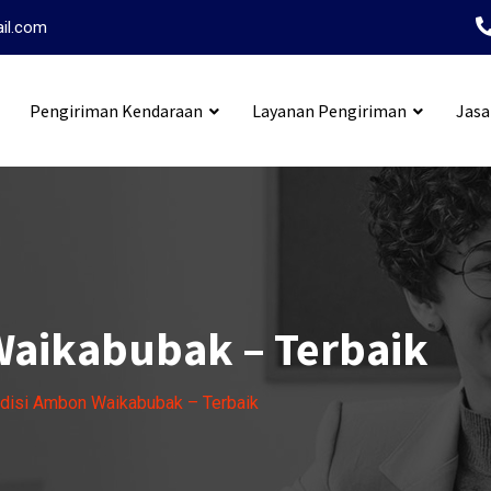
ail.com
Pengiriman Kendaraan
Layanan Pengiriman
Jasa
i Tangerang Ambon
Waikabubak – Terbaik
disi Ambon Waikabubak – Terbaik