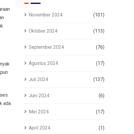
araan
November 2024
(101)
an
uk
Oktober 2024
(113)
September 2024
(76)
Agustus 2024
(17)
anyak
upun
Juli 2024
(137)
oses
Juni 2024
(6)
k ada
Mei 2024
(17)
April 2024
(1)