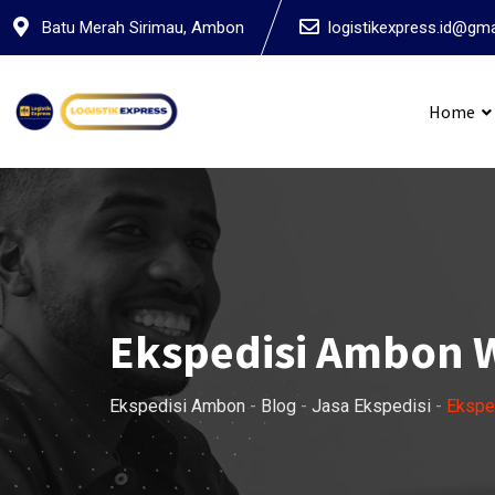
Skip
Batu Merah Sirimau, Ambon
logistikexpress.id@gm
to
content
Home
Ekspedis
Ekspedisi Ambon 
Ekspedisi Ambon
-
Blog
-
Jasa Ekspedisi
-
Ekspe