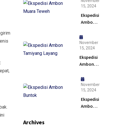
Solusi
November
15, 2024
Ekspedisi
Ambon
Muara
girim
Teweh –
enis
Solusi
November
15, 2024
Ekspedisi
t
Ambon
epat,
Tamiyang
Layang –
Murah
November
15, 2024
Ekspedisi
Ambon
bak.
Buntok –
ini
Solusi
Archives